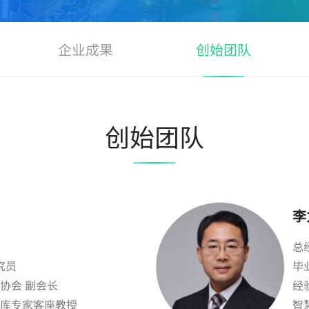
企业成果
创始团队
创始团队
李
总
究员
毕
协会 副会长
经
库专家客座教授
智