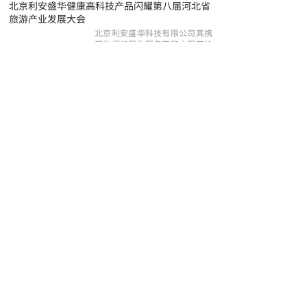
北京利安盛华健康高科技产品闪耀第八届河北省
旅游产业发展大会
北京利安盛华科技有限公司其携
带的视频医生医务室和中医四诊
仪惊艳亮相，引......
【详细】
2024-09-23
中国生命关怀协会百岁工程工作委员会与韩誉国
都大健康携手开启“全国推进百岁工程云医......
2024 年 8 月 26 日，一场具有重
要意义的活动在北京盛大举
行.......
【详细】
2024-08-27
百岁工程工作委员会王程辉主任等到利安科技调
研
中国生命关怀协会百岁工程工作
委员会王程辉主任带领班子成
员，到利安科技调......
【详细】